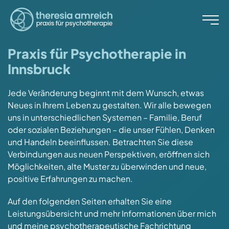
Startseite
Praxis für Psychotherapie in
Innsbruck
Leistungen
Informationen
Jede Veränderung beginnt mit dem Wunsch, etwas
Neues in Ihrem Leben zu gestalten. Wir alle bewegen
Über mich
uns in unterschiedlichen Systemen – Familie, Beruf
Kontakt
oder sozialen Beziehungen – die unser Fühlen, Denken
und Handeln beeinflussen. Betrachten Sie diese
Verbindungen aus neuen Perspektiven, eröffnen sich
Impressum
Datenschutz
Möglichkeiten, alte Muster zu überwinden und neue,
positive Erfahrungen zu machen.
Auf den folgenden Seiten erhalten Sie eine
Leistungsübersicht und mehr Informationen über mich
und meine psychotherapeutische Fachrichtung